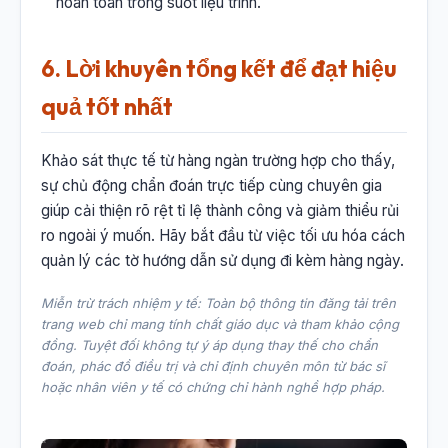
hoàn toàn trong suốt liệu trình.
6. Lời khuyên tổng kết để đạt hiệu
quả tốt nhất
Khảo sát thực tế từ hàng ngàn trường hợp cho thấy,
sự chủ động chẩn đoán trực tiếp cùng chuyên gia
giúp cải thiện rõ rệt tỉ lệ thành công và giảm thiểu rủi
ro ngoài ý muốn. Hãy bắt đầu từ việc tối ưu hóa cách
quản lý các tờ hướng dẫn sử dụng đi kèm hàng ngày.
Miễn trừ trách nhiệm y tế: Toàn bộ thông tin đăng tải trên
trang web chỉ mang tính chất giáo dục và tham khảo cộng
đồng. Tuyệt đối không tự ý áp dụng thay thế cho chẩn
đoán, phác đồ điều trị và chỉ định chuyên môn từ bác sĩ
hoặc nhân viên y tế có chứng chỉ hành nghề hợp pháp.