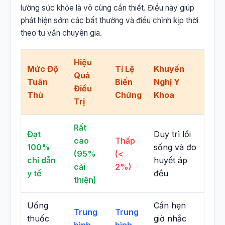
lường sức khỏe là vô cùng cần thiết. Điều này giúp
phát hiện sớm các bất thường và điều chỉnh kịp thời
theo tư vấn chuyên gia.
Hiệu
Mức Độ
Tỉ Lệ
Khuyến
Quả
Tuân
Biến
Nghị Y
Điều
Thủ
Chứng
Khoa
Trị
Rất
Đạt
Duy trì lối
cao
Thấp
100%
sống và đo
(95%
(<
chỉ dẫn
huyết áp
cải
2%)
y tế
đều
thiện)
Uống
Cần hẹn
Trung
Trung
thuốc
giờ nhắc
bình
bình