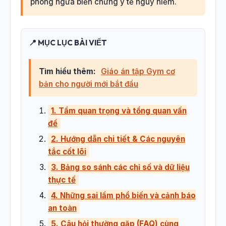
phòng ngừa biến chứng y tế nguy hiểm.
📍 MỤC LỤC BÀI VIẾT
Tìm hiểu thêm:
Giáo án tập Gym cơ
bản cho người mới bắt đầu
1. Tầm quan trọng và tổng quan vấn
đề
2. Hướng dẫn chi tiết & Các nguyên
tắc cốt lõi
3. Bảng so sánh các chỉ số và dữ liệu
thực tế
4. Những sai lầm phổ biến và cảnh báo
an toàn
5. Câu hỏi thường gặp (FAQ) cùng