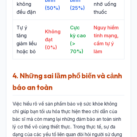
không
nhở uống
(50%)
(25%)
đều đặn
thuốc
Tự ý
Cực
Nguy hiểm
Không
tăng
kỳ cao
tính mạng,
đạt
giảm liều
(>
cấm tự ý
(0%)
hoặc bỏ
70%)
làm
4. Những sai lầm phổ biến và cảnh
báo an toàn
Việc hiểu rõ về sản phẩm bảo vệ sức khỏe không
chỉ giúp bạn tối ưu hóa thực hiện theo chỉ dẫn của
bác sĩ mà còn mang lại những đảm bảo an toàn sinh
lý cơ thể vô cùng thiết thực. Trong thực tế, sự đa
dạng của các yếu tố liên quan đòi hỏi người sử dụng