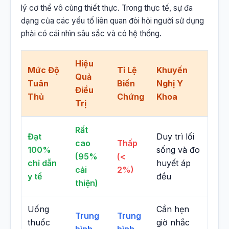
lý cơ thể vô cùng thiết thực. Trong thực tế, sự đa
dạng của các yếu tố liên quan đòi hỏi người sử dụng
phải có cái nhìn sâu sắc và có hệ thống.
Hiệu
Mức Độ
Tỉ Lệ
Khuyến
Quả
Tuân
Biến
Nghị Y
Điều
Thủ
Chứng
Khoa
Trị
Rất
Đạt
Duy trì lối
cao
Thấp
100%
sống và đo
(95%
(<
chỉ dẫn
huyết áp
cải
2%)
y tế
đều
thiện)
Uống
Cần hẹn
Trung
Trung
thuốc
giờ nhắc
bình
bình