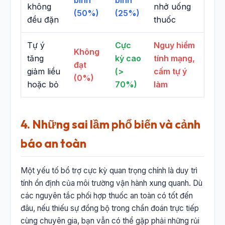
không
nhở uống
(50%)
(25%)
đều đặn
thuốc
Tự ý
Cực
Nguy hiểm
Không
tăng
kỳ cao
tính mạng,
đạt
giảm liều
(>
cấm tự ý
(0%)
hoặc bỏ
70%)
làm
4. Những sai lầm phổ biến và cảnh
báo an toàn
Một yếu tố bổ trợ cực kỳ quan trọng chính là duy trì
tính ổn định của môi trường vận hành xung quanh. Dù
các nguyên tắc phối hợp thuốc an toàn có tốt đến
đâu, nếu thiếu sự đồng bộ trong chẩn đoán trực tiếp
cùng chuyên gia, bạn vẫn có thể gặp phải những rủi