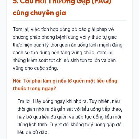
5. Câu Hỏi Thường Gặp (FAQ)
cùng chuyên gia
Tóm lại, việc tích hợp đồng bộ các giải pháp về
phương pháp phòng bệnh cùng với ý thức tự giác
thực hiện quản lý thói quen ăn uống lành mạnh đúng
cách sẽ tạo dựng nền tảng vững chắc, đem lại
những kiểm soát tốt chỉ số sinh tồn to lớn và bền
vững cho cuộc sống.
Hỏi: Tôi phải làm gì nếu lỡ quên một liều uống
thuốc trong ngày?
Trả lời: Hãy uống ngay khi nhớ ra. Tuy nhiên, nếu
thời gian nhớ ra đã gần sát với liều uống tiếp theo,
hãy bỏ qua liều đã quên và tiếp tục uống liều mới
đúng lịch trình. Tuyệt đối không tự ý uống gấp đôi
liều để bù đắp.