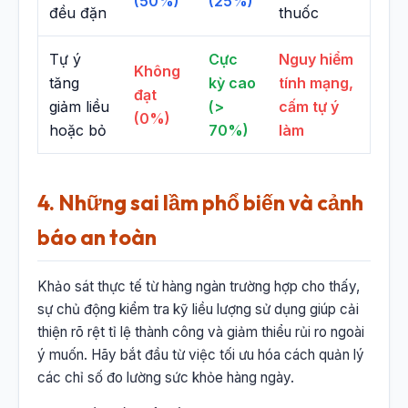
(50%)
(25%)
đều đặn
thuốc
Tự ý
Cực
Nguy hiểm
Không
tăng
kỳ cao
tính mạng,
đạt
giảm liều
(>
cấm tự ý
(0%)
hoặc bỏ
70%)
làm
4. Những sai lầm phổ biến và cảnh
báo an toàn
Khảo sát thực tế từ hàng ngàn trường hợp cho thấy,
sự chủ động kiểm tra kỹ liều lượng sử dụng giúp cải
thiện rõ rệt tỉ lệ thành công và giảm thiểu rủi ro ngoài
ý muốn. Hãy bắt đầu từ việc tối ưu hóa cách quản lý
các chỉ số đo lường sức khỏe hàng ngày.