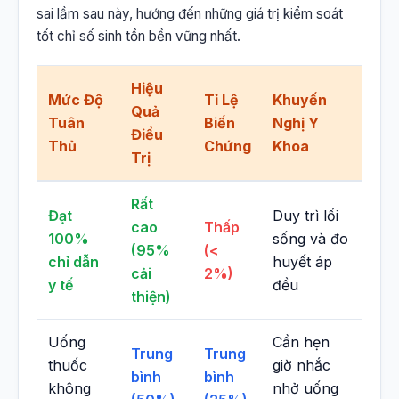
sai lầm sau này, hướng đến những giá trị kiểm soát
tốt chỉ số sinh tồn bền vững nhất.
Hiệu
Mức Độ
Tỉ Lệ
Khuyến
Quả
Tuân
Biến
Nghị Y
Điều
Thủ
Chứng
Khoa
Trị
Rất
Đạt
Duy trì lối
cao
Thấp
100%
sống và đo
(95%
(<
chỉ dẫn
huyết áp
cải
2%)
y tế
đều
thiện)
Uống
Cần hẹn
Trung
Trung
thuốc
giờ nhắc
bình
bình
không
nhở uống